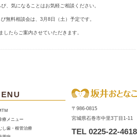
ン
らび、気になることはお気軽ご相談ください。
プ
ラ
び無料相談会は、3月8日（土）予定です。
ン
ト
ましたらご案内させていただきます。
噛
み
合
わ
せ
治
療
料
金
表
MENU
症
例
〒986-0815
MTM
宮城県石巻市中里3丁目1-11
診療メニュー
むし歯・根管治療
TEL
0225-22-4618
歯周病