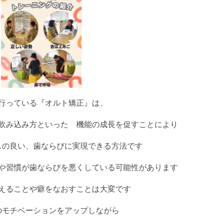
児
歯
科
成
人
矯
正
(マ
ウ
ス
ピ
行っている『オルト矯正』は、
ー
ス
飲み込み方といった 機能の成長を促すことにより
矯
正)
スの良い、歯ならびに実現できる方法です
小
児
や習慣が歯ならびを悪くしている可能性があります
矯
正
えることや癖をなおすことは大変です
歯
の
のモチベーションをアップしながら
ク