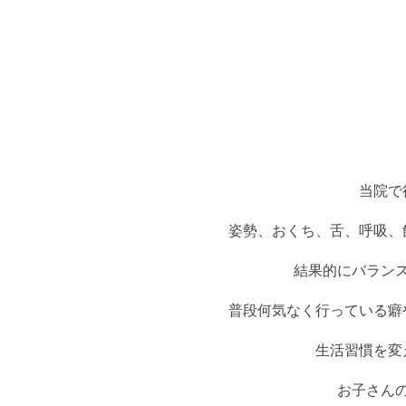
て
の
方
へ
診
療
の
流
れ
当
当院で
院
の
姿勢、おくち、舌、呼吸、
特
徴
結果的にバラン
ス
タ
普段何気なく行っている癖
ッ
フ
生活習慣を変
募
集
お子さん