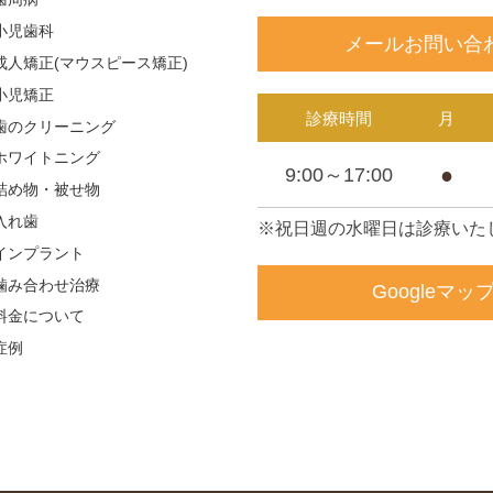
小児歯科
メールお問い合
成人矯正(マウスピース矯正)
小児矯正
診療時間
月
歯のクリーニング
ホワイトニング
●
9:00～17:00
詰め物・被せ物
入れ歯
※祝日週の水曜日は診療いた
インプラント
噛み合わせ治療
Googleマッ
料金について
症例