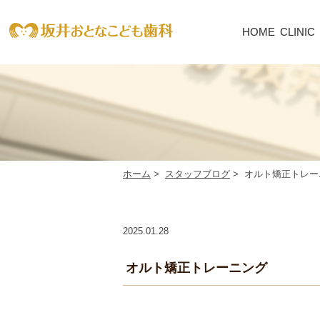
HOME
CLINIC
CLI
院
長・
スタ
ッフ
紹介
医
院
ホーム
>
スタッフブログ
>
オルト矯正トレー
紹
介
診療
2025.01.28
時
間・
アク
オルト矯正トレーニング
セス
初
め