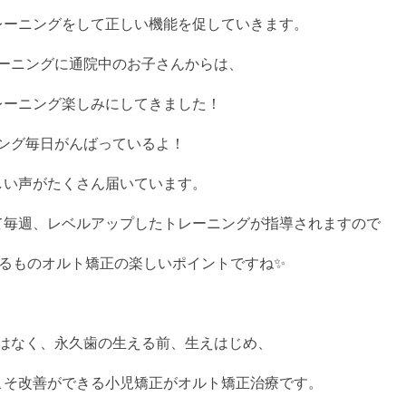
リ
レーニングをして正しい機能を促していきます。
ー
ニ
レーニングに通院中のお子さんからは、
ン
グ
レーニング楽しみにしてきました！
ホ
ワ
ニング毎日がんばっているよ！
イ
ト
しい声がたくさん届いています。
ニ
ン
グ
て毎週、レベルアップしたトレーニングが指導されますので
詰め
るものオルト矯正の楽しいポイントですね✨
物・
被せ
物
入
はなく、永久歯の生える前、生えはじめ、
れ
歯
こそ改善ができる小児矯正がオルト矯正治療です。
イ