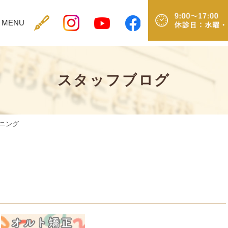
MENU
NIC
MENU
MTM
治
スタッフブログ
療
メ
ニ
ュ
ー
ニング
むし
歯・
根管
治療
歯
周
病
小