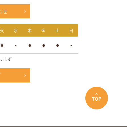
わせ
火
水
木
金
土
日
●
-
●
●
●
-
します
プ