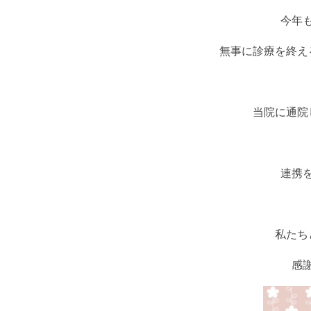
て
今年
の
方
へ
無事に診療を終え
診
療
の
流
当院に通院
れ
当
院
の
連携
特
徴
ス
タ
私たち
ッ
フ
感
募
集