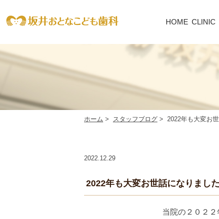
HOME
CLINIC
CLI
院
長・
スタ
ッフ
紹介
医
院
ホーム
>
スタッフブログ
>
2022年も大変お
紹
介
診療
2022.12.29
時
間・
アク
2022年も大変お世話になりまし
セス
初
当院の２０２２
め