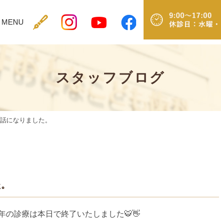
MENU
NIC
MENU
MTM
治
スタッフブログ
療
メ
ニ
ュ
ー
世話になりました。
むし
歯・
根管
治療
歯
た。
周
病
小
年の診療は本日で終了いたしました🐯👋