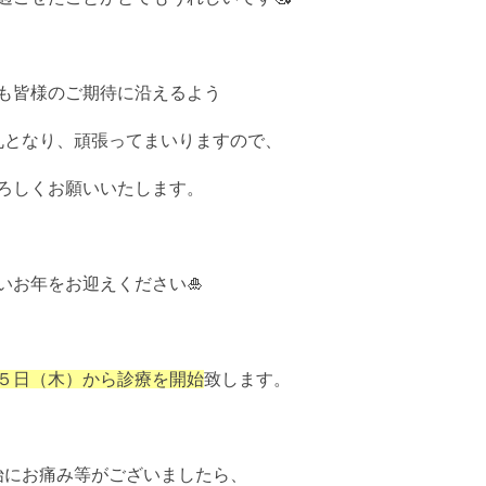
ン
プ
ラ
ン
ト
も皆様のご期待に沿えるよう
噛
丸となり、頑張ってまいりますので、
み
合
わ
ろしくお願いいたします。
せ
治
療
料
いお年をお迎えください🎍
金
表
症
例
５日（木）から診療を開始
致します。
始にお痛み等がございましたら、