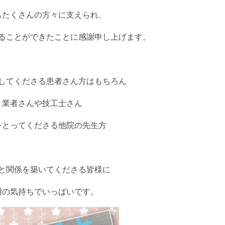
児
歯
もたくさんの方々に支えられ、
科
成
ることができたことに感謝申し上げます。
人
矯
正
(マ
してくださる患者さん方はもちろん
ウ
ス
業者さんや技工士さん
ピ
ー
ス
をとってくださる他院の先生方
矯
正)
小
児
と関係を築いてくださる皆様に
矯
正
謝の気持ちでいっぱいです。
歯
の
ク