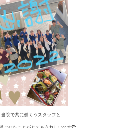
リ
ー
ニ
ン
グ
ホ
ワ
イ
ト
ニ
ン
グ
詰め
物・
被せ
物
入
れ
、当院で共に働くうスタッフと
歯
イ
過ごせたことがとてもうれしいです🥰