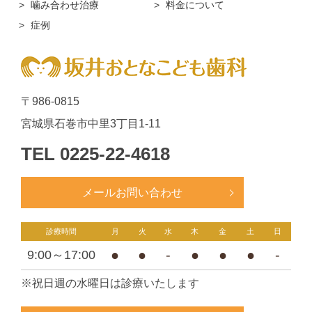
噛み合わせ治療
料金について
症例
〒986-0815
宮城県石巻市中里3丁目1-11
TEL
0225-22-4618
メールお問い合わせ
診療時間
月
火
水
木
金
土
日
●
●
-
●
●
●
-
9:00～17:00
※祝日週の水曜日は診療いたします